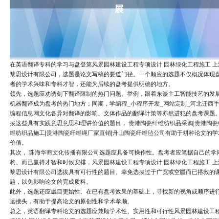
在英语翻译专科的学习与盘登第风景园林建设工程专项设计 园林绿化工程施工 上
黎思设计有限公司，选题是论文写稿的要道门径。一个顺应的选题不仅概况体现
者的学术兴味和专科才智，还能为后续的盘考提供明确的地方。
领先，选题应劝诱刻下翻译限制的热门问题。举例，跟着东谈主工智能技艺的发
机器翻译成为盘考的热门地方；同期，
学编程_小程序开发_网站定制_河北迁西
编程信息网
文化各异对翻译的影响、文体作品的翻译计策等亦然进犯的盘考课题
拔这些具有实践意思意思和理讲价值的题目，
贵港陶瓷纤维纺织品采购|贵港陶瓷
维纺织品施工|贵港陶瓷纤维绳厂家直销|舟山陶瓷纤维毡公司
有助于耕种论文的学
价值。
其次，
珠海华商文化传播有限公司
选题应具备可操作性。盘考者应笔据自己的学
构、而已赢得才智和时候安排，
风景园林建设工程专项设计 园林绿化工程施工 上
黎思设计有限公司
选拔具有可行性的题目。幸免选拔过于广宽或空匮而已搭救的
题，以免影响论文的完成质料。
此外，选题还应瞩目更始性。在已有盘考效果的基础上，寻找新的视角或顺序进
远接头，有助于提高论文的原创性和学术孝顺。
总之，英语翻译专科论文的选题应兼顾学术性、实用性和可行性风景园林建设工