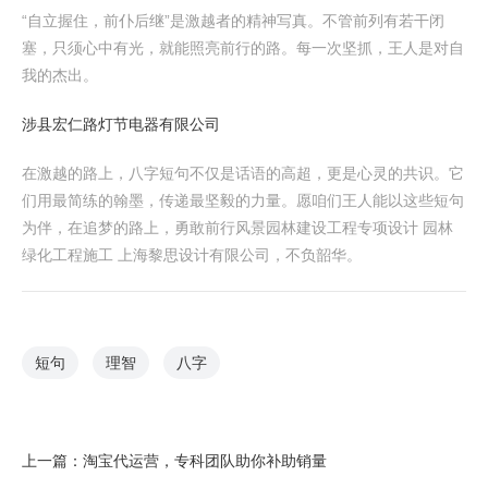
“自立握住，前仆后继”是激越者的精神写真。不管前列有若干闭
塞，只须心中有光，就能照亮前行的路。每一次坚抓，王人是对自
我的杰出。
涉县宏仁路灯节电器有限公司
在激越的路上，八字短句不仅是话语的高超，更是心灵的共识。它
们用最简练的翰墨，传递最坚毅的力量。愿咱们王人能以这些短句
为伴，在追梦的路上，勇敢前行风景园林建设工程专项设计 园林
绿化工程施工 上海黎思设计有限公司，不负韶华。
短句
理智
八字
上一篇：
淘宝代运营，专科团队助你补助销量