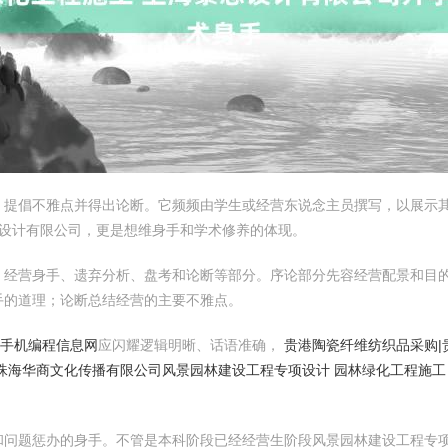
、提倡不雅点并得出论断。它频频由学生或经营东说念主员撰写，以展示
思设计有限公司，更是想维身手和学术修养的体现。
、经营身手、遗弃分析、盘考和论断等部分。序论部分先容经营配景和目
手的道理；论断总结经营的主要不雅点。
西手机编程信息网
应闪耀逻辑明晰、话语准确，
贵港陶瓷纤维纺织品采购|
珠海华商文化传播有限公司
风景园林建设工程专项设计 园林绿化工程施工
问题惩办的身手。不管是本科阶段已经经营生阶段风景园林建设工程专项