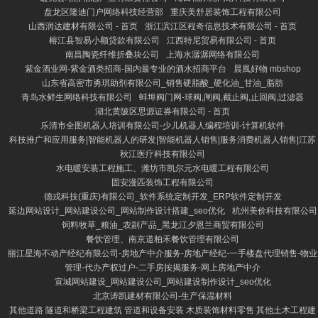
盘龙区隆迪门户网络科技经营部
重庆美舒居装饰工程有限公司
山西润达建材有限公司 - 首页
浙江滨江区程奇信息技术有限公司 - 首页
榕江县智易小额贷款有限公司
江西特尼贸易有限公司 - 首页
南昌陶瓷纤维折叠块公司
上海水潺潺网络有限公司
紫金酒业网-紫金酒类招商-国内最专业的酒水招商平台
晨風好物 mbshop
山东省高密市勇琪助剂有限公司_销售硬脂酸_硬化油_甘油_脂肪
青岛水鲜生网络科技有限公司
蚌埠阀门网-球阀,闸阀,截止阀,止回阀,过滤器
湖北黄陂区思源证券有限公司 - 首页
乐清市全图机器人培训有限公司-少儿机器人编程培训-计算机软件
科技推广和应用服务|智能机器人的研发|智能机器人销售|服务消费机器人销售|江苏
秋江医疗科技有限公司
水电暖安装工程施工、潍坊市凯尔元水电暖工程有限公司
固安漫匹装饰工程有限公司
德戎科技(重庆)有限公司_软件系统定制开发_ERP软件定制开发
延边网站设计_网站建设公司_网站制作设计搭建_seo优化
杭州美价科技有限公司
饲料牧草_粮油_农副产品_黑龙江夕恩兰商贸有限公司
餐饮管理、南京道柏禾餐饮管理有限公司
丽江星海不动产经纪有限公司-房地产中介服务-房地产经纪-一手楼盘代理销售-物业
管理-代办产权过户-二手房按揭服务-网上房地产中介
宣城网站建设_网站建设公司_网站建设制作设计_seo优化
北京涛凯建材有限公司-生产保温材料
其他道路 隧道和桥梁工程建筑 管道和设备安装 木质装饰材料零售 其他土木工程建