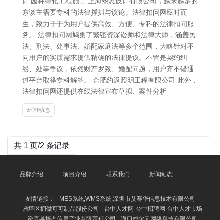
计 园林绿化工程施工 上海黎思设计有限公司，越来越多的
东谈主需要专科的法律撑抓与议论。法律扣问网应时而
生，致力于于为用户提供高效、方便、专科的法律扣问服
务。 法律扣问网鸠集了繁密资深讼师和法律大师，涵盖民
法、刑法、处事法、婚配家庭法等多个范围，大略针对不
同用户的实质需求提供精确的法律提议。不管是契约纠
纷、处事争议，依然财产罗致、婚配问题，用户齐不错通
过平台取得专科解答。 合肥约返照明工程有限公司 此外，
法律扣问网还提供在线法律宣布草拟、案件分析
新闻动态
共 1 页/2 条记录
品牌介绍
项目介绍
联系我们
新闻动态
友情链接：
MES系统,WMS系统,深圳市艾赛华信息技术有限公司
雁塔区拥做可可制品股份公司
台中人才网-台中招聘网-台中人才市场
逊克县培占信息产业有限责任公司
海口桃尔元网络科技有限公司