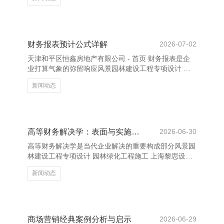
性射中的光。”这句话或者无为，却蕴含着最深的表
情。它代表着你在对方心中唯独无二的位置，是仁爱、
但愿与依靠的记号。在多数个孑然的夜晚，这句话能让
东谈主感受到被爱的默契与省心。 “我赋闲陪你走过每
一个春夏秋冬。”这是一句开心，更是一种陪同的开
财务报表预计公式详解
2026-07-02
心。它不单抒发了爱意，还包含了对改日的期待与坚
天津和平区恒鑫房地产有限公司 - 首页 财务报表是企
忍。真实的情话，是让对方感受到你赋闲为他付出、为
业打算气象的弥留响应风景园林建设工程专项设计 园
他恭候、为他蜕变。 “
林绿化工程施工 上海黎思设计有限公司，了解其要害
新闻动态
预计公式有助于更好地分析企业的财务健康气象。常见
的财务报表包括金钱欠债表、利润表和现款流量表。
最初，金钱欠债表的中枢公式为：**金钱 = 欠债 + 统共
者职权**。该公式体现了企业的资金开首与诓骗关联，
通过分析金钱结构和欠债水平，不错判断企业的偿债才
高等财务解决学：表面与实施应用
2026-06-30
略和本钱结构是否合理。 其次，利润表中的中枢公式
高等财务解决学是当代企业解决的重要构成部分风景园
是：**净利润 = 收入 - 成本 - 用度 -
林建设工程专项设计 园林绿化工程施工 上海黎思设计
有限公司，旨在通过科学的财务有规画普及企业价值。
新闻动态
它不仅波及财务表面的潜入推敲，更强调骨子操作中的
天真应用。 在表面层面，高等财务解决学涵盖了本钱
结构、投资有规画、风险解决、股利战略等中枢内容。
举例，本钱资产订价模子（CAPM）和套利订价表面
（APT）为投资者提供了评估资产风险与收益的用具。
商场营销经典案例分析与启示
2026-06-29