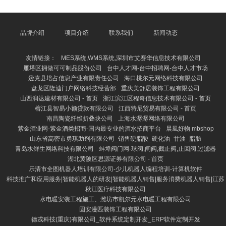
以及饲养环境等。一般来说，在中国阛阓上，粗豪颜料
（如赤柴、黑柴）的小柴犬价钱常常在3000元至8000
元之间。要是是一些珍稀颜料，如白柴或异常斑纹，价
钱可能会高涨到1万元以上。此外，来自知名育种场或
品牌介绍
项目介绍
联系我们
新闻动态
有优良血缘的柴犬，价钱也会更高。 天津和平区恒鑫
房地产有限公司 - 首页 需要正经的是，购买小柴犬时
友情链接：
MES系统,WMS系统,深圳市艾赛华信息技术有限公司
应禁
雁塔区拥做可可制品股份公司
台中人才网-台中招聘网-台中人才市场
逊克县培占信息产业有限责任公司
海口桃尔元网络科技有限公司
盘龙区隆迪门户网络科技经营部
重庆美舒居装饰工程有限公司
山西润达建材有限公司 - 首页
浙江滨江区程奇信息技术有限公司 - 首页
榕江县智易小额贷款有限公司
江西特尼贸易有限公司 - 首页
南昌陶瓷纤维折叠块公司
上海水潺潺网络有限公司
紫金酒业网-紫金酒类招商-国内最专业的酒水招商平台
晨風好物 mbshop
山东省高密市勇琪助剂有限公司_销售硬脂酸_硬化油_甘油_脂肪
青岛水鲜生网络科技有限公司
蚌埠阀门网-球阀,闸阀,截止阀,止回阀,过滤器
湖北黄陂区思源证券有限公司 - 首页
乐清市全图机器人培训有限公司-少儿机器人编程培训-计算机软件
科技推广和应用服务|智能机器人的研发|智能机器人销售|服务消费机器人销售|江苏
秋江医疗科技有限公司
水电暖安装工程施工、潍坊市凯尔元水电暖工程有限公司
固安漫匹装饰工程有限公司
德戎科技(重庆)有限公司_软件系统定制开发_ERP软件定制开发