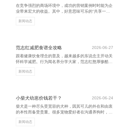
同期，当代公司金融表面强调以鼓动资产最大化为策
在竞争强烈的商场环境中，成功的营销案例时时能为企
划，推动企业优化资源设立。 在实施应用中，高等财
业带来宏大的收益。其中，好意思味可乐的“共享一瓶
务解决学匡助企业
可乐”算作号称经典。该算作通过饱读吹浪费者共享可
新闻动态
乐，不仅进步了品牌亲和力，还大幅提高了销量。 天
津和平区恒鑫房地产有限公司 - 首页 这一案例标明，
感情共识是营销成功的关节。好意思味可乐通过浅易的
互动神志，引发了浪费者的参与感和包摄感，使品牌不
再是冰冷的家具，而是生存的一部分。此外，外交媒体
范志红减肥食谱全攻略
2026-06-27
的粗拙哄骗也为其传播提供了强盛助力。 另一个经典
跟着健康饮食理念的普及，越来越多的东说念主开动关
案例是苹果公司以“Think Different”为主题的告白
怀科学减肥。行为闻名养分学大家，范志红憨厚惨酷的
减肥食谱备受着重。她的饮食建议不仅小心热量铁心，
新闻动态
更强调养分平衡与永久可握续性。 范志红提倡“低脂高
纤、少油少盐”的原则，推选以蔬菜、粗粮、优质卵白
为主食。她建议早餐选择全麦面包、鸡蛋和牛奶，搭配
适量生果；午餐以糙米、鸡胸肉、豆腐和大宗绿叶菜为
主；晚餐则以清蒸鱼、蔬菜汤和少许杂粮饭为主，幸免
小柴犬幼崽价钱若干？
2026-06-24
高糖高油食品。 此外，她颠倒强调“吃动连合”，觉得单
柴犬是一种尽头受宽容的犬种，因其可儿的外在和由衷
纯节食难以握久，合理洞开是要津。同期，她教唆大家
的本性而备受贵重。很多宠物爱好者在沟通养狗时，都
幸免极点节食
会暖热“小柴犬幼崽价钱若干”这个问题。 小柴犬的价钱
新闻动态
受多种要素影响，包括品种纯度、血缘、毛色、出身地