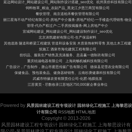
延边网站设计_网站建设公司_网站制作设计搭建_seo优化
杭州美价科技有限公司
饲料牧草_粮油_农副产品_黑龙江夕恩兰商贸有限公司
餐饮管理、南京道柏禾餐饮管理有限公司
丽江星海不动产经纪有限公司-房地产中介服务-房地产经纪-一手楼盘代理销售-物业
管理-代办产权过户-二手房按揭服务-网上房地产中介
宣城网站建设_网站建设公司_网站建设制作设计_seo优化
北京涛凯建材有限公司-生产保温材料
其他道路 隧道和桥梁工程建筑 管道和设备安装 木质装饰材料零售 其他土木工程建
筑施工 酒泉市海伦建筑工程有限公司
纺织品、服装生产销售及洗涤服务、息县赢一德制衣有限公司
重庆桔涵电器有限公司
上海岗畅机械科技有限公司
广告设计，广告制作，唐山市蜜思传媒广告有限公司
德保县尼雪农业有限公司
保健食品、预包装食品、健身器材销售、云南杉庚健康科技有限公司
武威市特缘农资有限责任公司-化肥-地膜批发
江苏黄页 - 尽数收录江苏地区750,000家企事业单位
Powered by
风景园林建设工程专项设计 园林绿化工程施工 上海黎思设
计有限公司
RSS地图
HTML地图
Copyright
© 2013-2026
风景园林建设工程专项设计 园林绿化工程施工 上海黎思设计有
限公司-风景园林建设工程专项设计 园林绿化工程施工 上海黎思